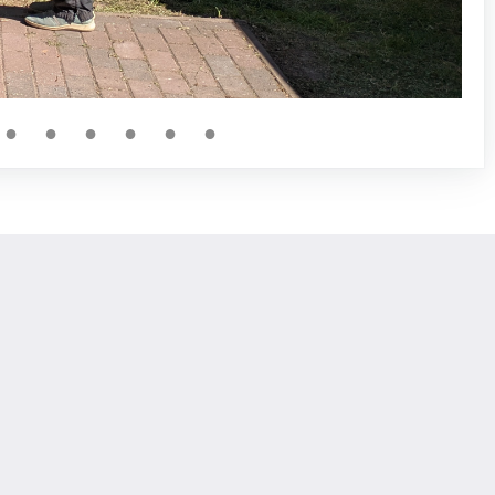
●
●
●
●
●
●