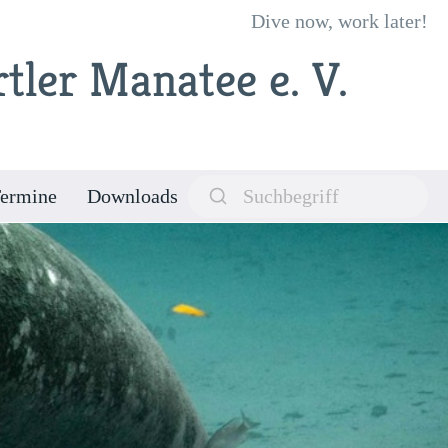
Dive now, work later!
tler Manatee e. V.
ermine
Downloads