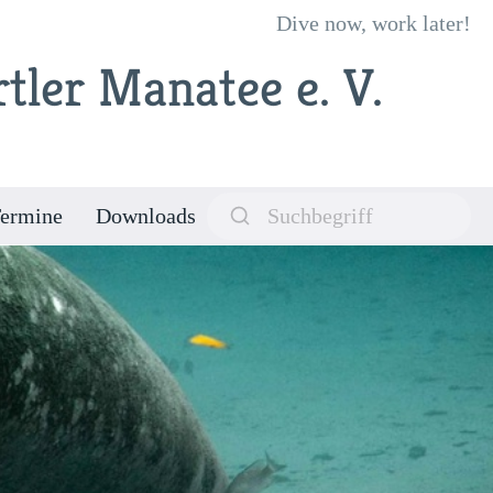
Dive now, work later!
tler Manatee e. V.
ermine
Downloads