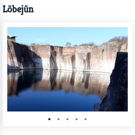
Löbejün
●
●
●
●
●